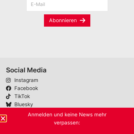
-
-
a
M
M
m
a
a
e
Abonnieren
i
i
*
l
l
*
Social Media
Instagram
Facebook
TikTok
Bluesky
Anmelden und keine News mehr
verpassen:
Kontakt
SP Kanton Zürich