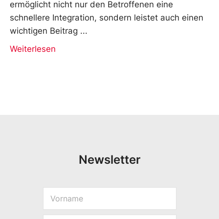
ermöglicht nicht nur den Betroffenen eine
schnellere Integration, sondern leistet auch einen
wichtigen Beitrag
Weiterlesen
Newsletter
V
*
o
*
r
E
E
n