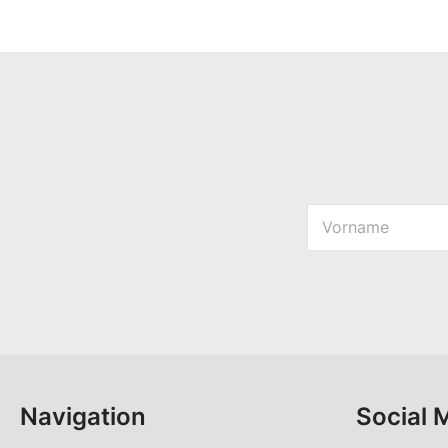
V
o
*
r
n
a
m
e
*
Navigation
Social 