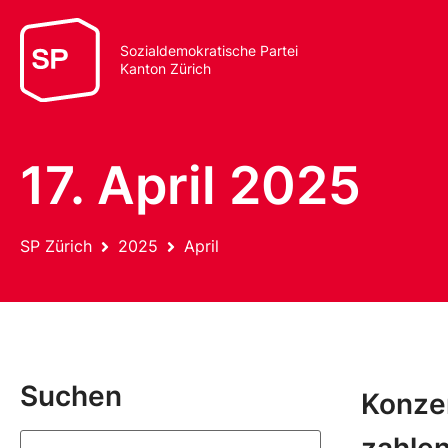
Sozialdemokratische Partei
Kanton Zürich
17. April 2025
SP Zürich
2025
April
Suchen
Konzer