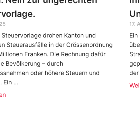
. Nein zur ungerechten
In
vorlage.
Un
025
17. 
 Steuervorlage drohen Kanton und
Ein
n Steuerausfälle in der Grössenordnung
übe
illionen Franken. Die Rechnung dafür
Str
ie Bevölkerung – durch
gep
snahmen oder höhere Steuern und
der
 Ein
Wei
en