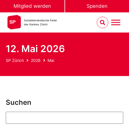
Mitglied werden
Spenden
Sozialdemokratische Partei
des Kantons Zürich
12. Mai 2026
SP Zürich
2026
Mai
Suchen