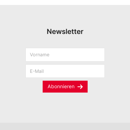
Newsletter
V
E
o
-
r
M
E
n
a
-
a
i
M
m
l
a
e
Abonnieren
V
i
*
o
l
r
*
n
a
m
e
V