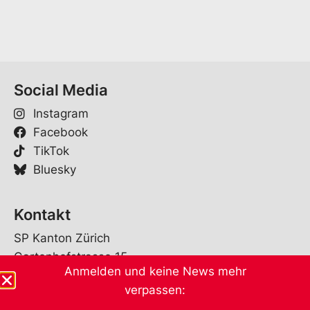
*
Social Media
Instagram
Facebook
TikTok
Bluesky
Kontakt
SP Kanton Zürich
Gartenhofstrasse 15
Anmelden und keine News mehr
8004 Zürich
verpassen:
info@spzuerich.ch