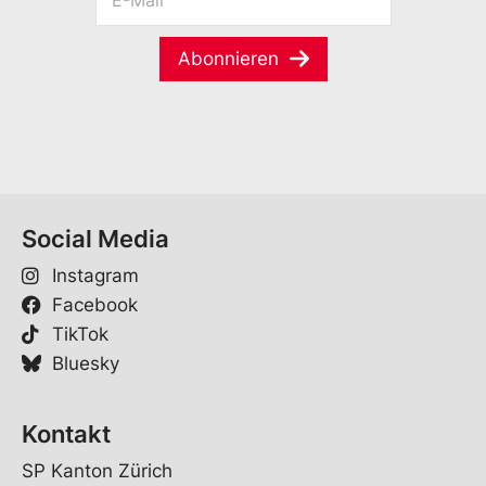
-
a
n
M
m
a
a
e
m
Abonnieren
i
*
e
l
*
Social Media
Instagram
Facebook
TikTok
Bluesky
Kontakt
SP Kanton Zürich