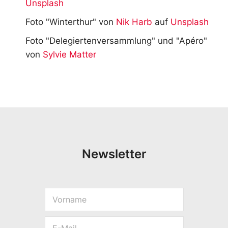
Unsplash
Foto "Winterthur" von
Nik Harb
auf
Unsplash
Foto "Delegiertenversammlung" und "Apéro"
von
Sylvie Matter
Newsletter
V
*
o
V
r
o
E
n
r