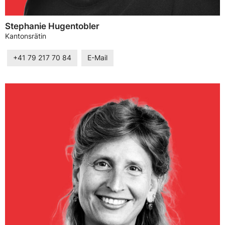
Stephanie Hugentobler
Kantonsrätin
+41 79 217 70 84
E-Mail