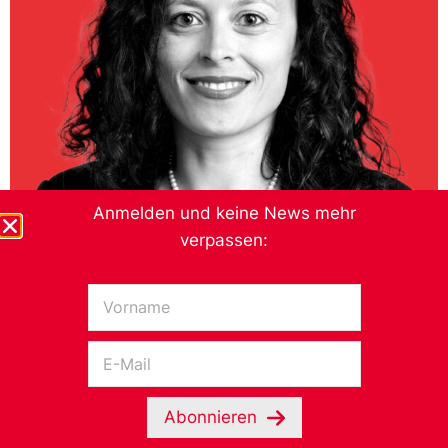
Anmelden und keine News mehr
verpassen:
V
V
Lejla Salihu
o
o
Kantonsrätin
r
r
E
n
n
+41 76 459 51 75
E-Mail
-
a
a
M
m
m
a
e
e
Abonnieren
i
*
E
l
-