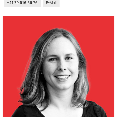
+41 79 916 66 76
E-Mail