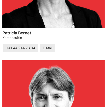
Patricia Bernet
Kantonsrätin
+41 44 944 73 34
E-Mail