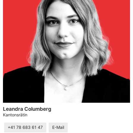
Leandra Columberg
Kantonsrätin
+41 78 683 61 47
E-Mail