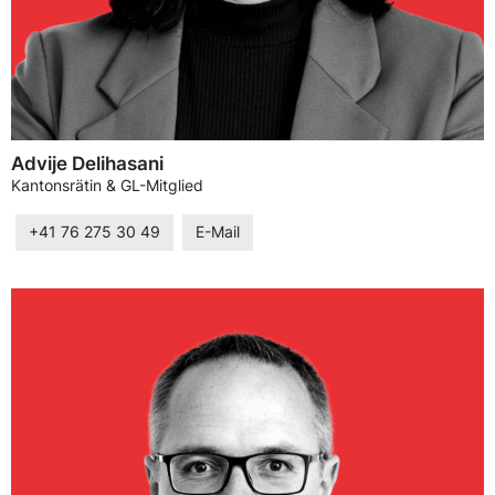
Advije Delihasani
Kantonsrätin & GL-Mitglied
+41 76 275 30 49
E-Mail