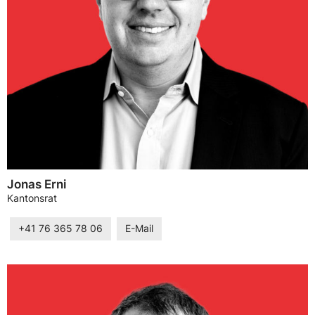
Jonas Erni
Kantonsrat
+41 76 365 78 06
E-Mail