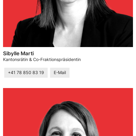
Sibylle Marti
Kantonsrätin & Co-Fraktionspräsidentin
+41 78 850 83 19
E-Mail