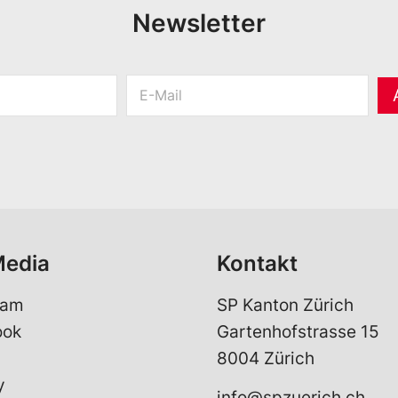
Newsletter
E
-
M
a
i
l
*
Media
Kontakt
ram
SP Kanton Zürich
ook
Gartenhofstrasse 15
8004 Zürich
y
info@spzuerich.ch