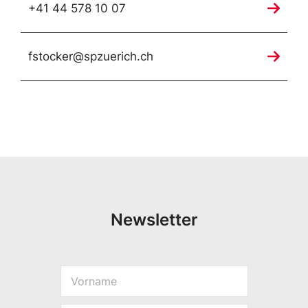
+41 44 578 10 07
fstocker@spzuerich.ch
Newsletter
S
V
p
o
r
r
a