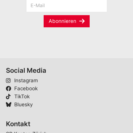
E
n
c
-
a
h
M
m
e
a
e
*
Abonnieren
i
*
E
l
-
*
M
a
i
l
Social Media
Instagram
Facebook
TikTok
Bluesky
Kontakt