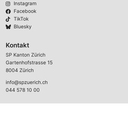
a
Instagram
i
Facebook
l
TikTok
Bluesky
Kontakt
SP Kanton Zürich
Gartenhofstrasse 15
8004 Zürich
info@spzuerich.ch
044 578 10 00
© Copyright 2026 SP Kanton Zürich | realisiert von
pr24