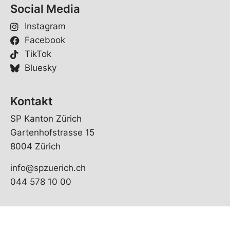
p
Social Media
r
a
Instagram
c
Facebook
h
e
TikTok
Bluesky
Kontakt
SP Kanton Zürich
Gartenhofstrasse 15
8004 Zürich
info@spzuerich.ch
044 578 10 00