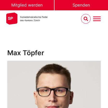
Mitglied werden
Spenden
Sozialdemokratische Partei
des Kantons Zürich
Max Töpfer