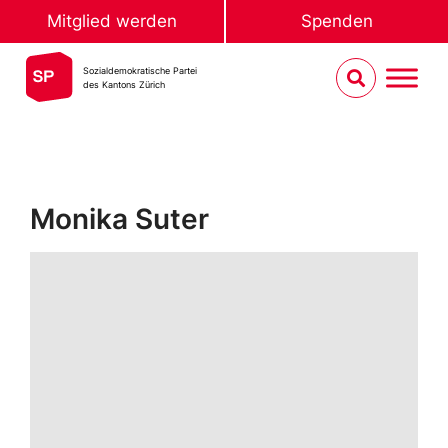
Mitglied werden
Spenden
Sozialdemokratische Partei
des Kantons Zürich
Monika Suter