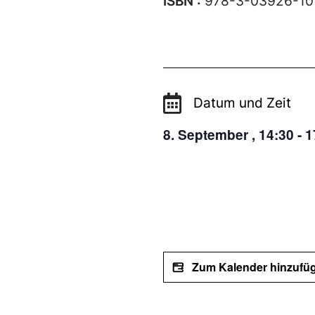
ISBN :
978-3-03926-10
Datum und Zeit
8. September
,
14:30
-
1
Zum Kalender hinzufü