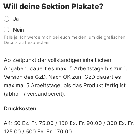
Will deine Sektion Plakate?
W
Ja
i
Nein
l
l
Falls ja: Ich werde mich bei euch melden, um die grafischen
d
Details zu besprechen.
e
i
n
Ab Zeitpunkt der vollständigen inhaltlichen
e
Angaben, dauert es max. 5 Arbeitstage bis zur 1.
S
Version des GzD. Nach OK zum GzD dauert es
e
k
maximal 5 Arbeitstage, bis das Produkt fertig ist
t
(abhol- / versandbereit).
i
o
n
Druckkosten
P
l
A4: 50 Ex. Fr. 75.00 / 100 Ex. Fr. 90.00 / 300 Ex. Fr.
a
k
125.00 / 500 Ex. Fr. 170.00
a