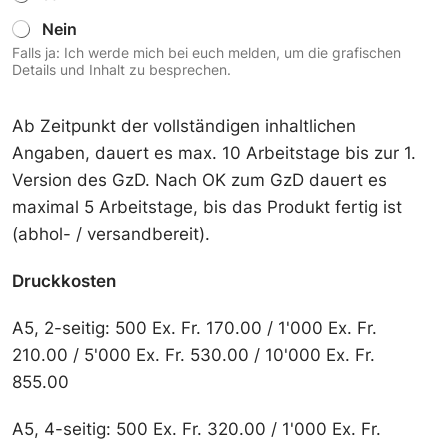
i
t
Nein
l
e
l
?
Falls ja: Ich werde mich bei euch melden, um die grafischen
d
Details und Inhalt zu besprechen.
e
i
n
Ab Zeitpunkt der vollständigen inhaltlichen
e
Angaben, dauert es max. 10 Arbeitstage bis zur 1.
S
Version des GzD. Nach OK zum GzD dauert es
e
k
maximal 5 Arbeitstage, bis das Produkt fertig ist
t
(abhol- / versandbereit).
i
o
n
Druckkosten
e
i
A5, 2-seitig: 500 Ex. Fr. 170.00 / 1'000 Ex. Fr.
n
e
210.00 / 5'000 Ex. Fr. 530.00 / 10'000 Ex. Fr.
n
855.00
F
l
y
A5, 4-seitig: 500 Ex. Fr. 320.00 / 1'000 Ex. Fr.
e