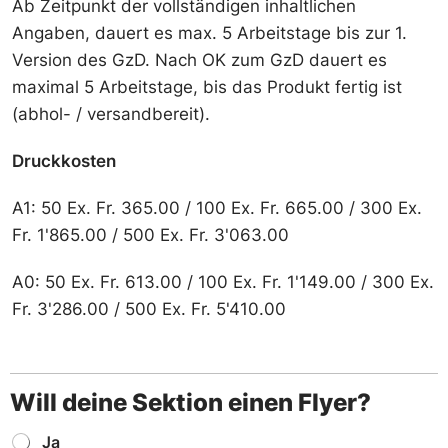
n
Ab Zeitpunkt der vollständigen inhaltlichen
e
Angaben, dauert es max. 5 Arbeitstage bis zur 1.
S
Version des GzD. Nach OK zum GzD dauert es
e
k
maximal 5 Arbeitstage, bis das Produkt fertig ist
t
(abhol- / versandbereit).
i
o
n
Druckkosten
H
o
A1: 50 Ex. Fr. 365.00 / 100 Ex. Fr. 665.00 / 300 Ex.
h
l
Fr. 1'865.00 / 500 Ex. Fr. 3'063.00
k
a
A0: 50 Ex. Fr. 613.00 / 100 Ex. Fr. 1'149.00 / 300 Ex.
m
m
Fr. 3'286.00 / 500 Ex. Fr. 5'410.00
e
r
p
l
Will deine Sektion einen Flyer?
a
k
W
a
Ja