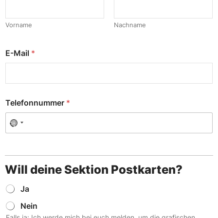
Vorname
Nachname
E-Mail
*
Telefonnummer
*
Will deine Sektion Postkarten?
W
Ja
i
Nein
l
l
Falls ja: Ich werde mich bei euch melden, um die grafischen