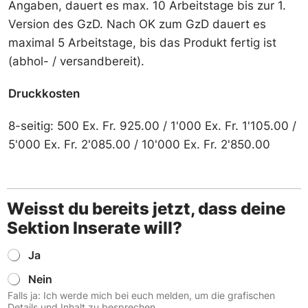
Angaben, dauert es max. 10 Arbeitstage bis zur 1.
S
Version des GzD. Nach OK zum GzD dauert es
e
k
maximal 5 Arbeitstage, bis das Produkt fertig ist
t
(abhol- / versandbereit).
i
o
n
Druckkosten
e
i
8-seitig: 500 Ex. Fr. 925.00 / 1'000 Ex. Fr. 1'105.00 /
n
e
5'000 Ex. Fr. 2'085.00 / 10'000 Ex. Fr. 2'850.00
W
a
h
l
Weisst du bereits jetzt, dass deine
z
e
Sektion Inserate will?
i
t
W
Ja
u
e
n
Nein
i
g
s
Falls ja: Ich werde mich bei euch melden, um die grafischen
?
s
Details und Inhalt zu besprechen.