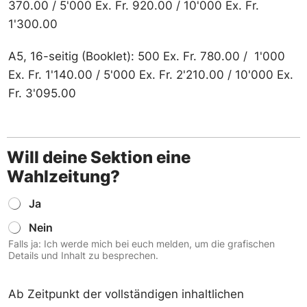
370.00 / 5'000 Ex. Fr. 920.00 / 10'000 Ex. Fr.
r
1'300.00
?
A5, 16-seitig (Booklet): 500 Ex. Fr. 780.00 / 1'000
Ex. Fr. 1'140.00 / 5'000 Ex. Fr. 2'210.00 / 10'000 Ex.
Fr. 3'095.00
Will deine Sektion eine
Wahlzeitung?
W
Ja
i
Nein
l
l
Falls ja: Ich werde mich bei euch melden, um die grafischen
d
Details und Inhalt zu besprechen.
e
i
n
Ab Zeitpunkt der vollständigen inhaltlichen
e