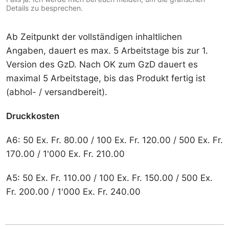
d
Details zu besprechen.
e
i
n
Ab Zeitpunkt der vollständigen inhaltlichen
e
Angaben, dauert es max. 5 Arbeitstage bis zur 1.
S
Version des GzD. Nach OK zum GzD dauert es
e
k
maximal 5 Arbeitstage, bis das Produkt fertig ist
t
(abhol- / versandbereit).
i
o
n
Druckkosten
P
o
A6: 50 Ex. Fr. 80.00 / 100 Ex. Fr. 120.00 / 500 Ex. Fr.
s
t
170.00 / 1'000 Ex. Fr. 210.00
k
a
A5: 50 Ex. Fr. 110.00 / 100 Ex. Fr. 150.00 / 500 Ex.
r
t
Fr. 200.00 / 1'000 Ex. Fr. 240.00
e
n
?