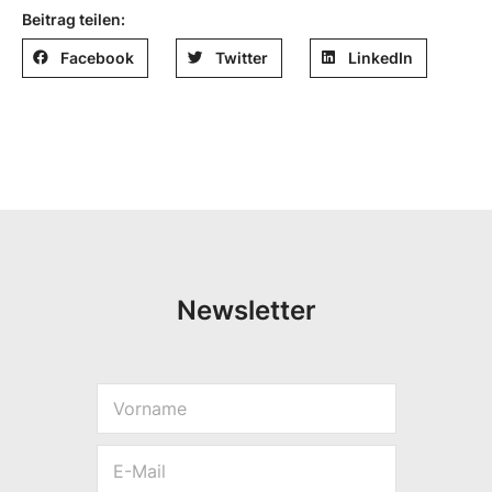
Beitrag teilen:
Facebook
Twitter
LinkedIn
Newsletter
V
E
o
-
r
M
E
n
a
-
a
i