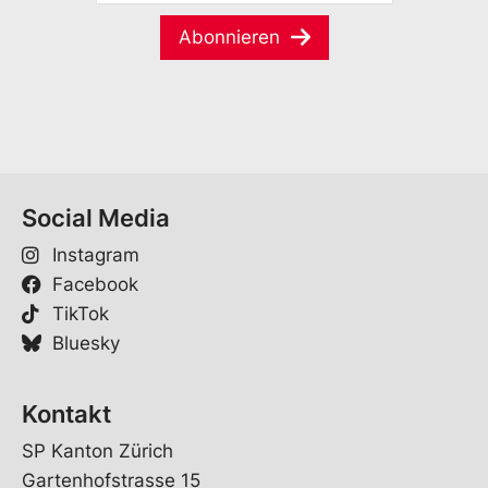
M
m
l
a
e
S
Abonnieren
i
*
p
l
r
*
a
c
h
e
Social Media
Instagram
Facebook
TikTok
Bluesky
Kontakt
SP Kanton Zürich
Gartenhofstrasse 15