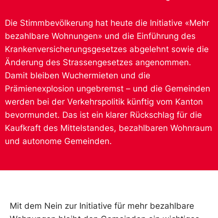
Die Stimmbevölkerung hat heute die Initiative «Mehr
bezahlbare Wohnungen» und die Einführung des
Krankenversicherungsgesetzes abgelehnt sowie die
Änderung des Strassengesetzes angenommen.
Damit bleiben Wuchermieten und die
Prämienexplosion ungebremst – und die Gemeinden
werden bei der Verkehrspolitik künftig vom Kanton
bevormundet. Das ist ein klarer Rückschlag für die
Kaufkraft des Mittelstandes, bezahlbaren Wohnraum
und autonome Gemeinden.
Mit dem Nein zur Initiative für mehr bezahlbare