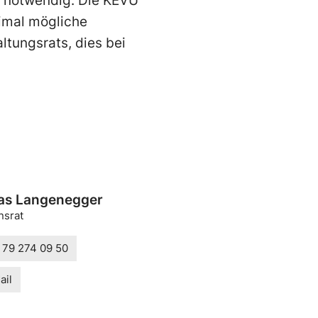
or notwendig. Die KEVU
imal mögliche
tungsrats, dies bei
as Langenegger
nsrat
 79 274 09 50
ail