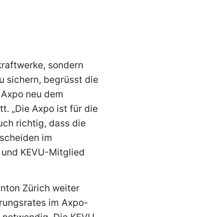
kraftwerke, sondern
u sichern, begrüsst die
r Axpo neu dem
t. „Die Axpo ist für die
ch richtig, dass die
tscheiden im
n und KEVU-Mitglied
ton Zürich weiter
erungsrates im Axpo-