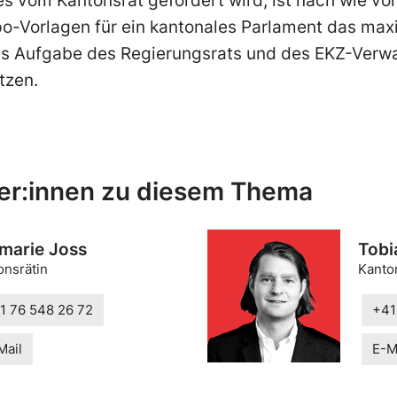
es vom Kantonsrat gefordert wird, ist nach wie v
po-Vorlagen für ein kantonales Parlament das max
es Aufgabe des Regierungsrats und des EKZ-Verwal
tzen.
er:innen zu diesem Thema
marie Joss
Tobi
onsrätin
Kanto
1 76 548 26 72
+41
Mail
E-M