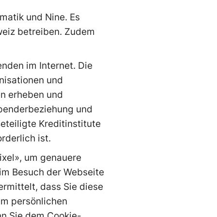
matik und Nine. Es
hweiz betreiben. Zudem
nden im Internet. Die
anisationen und
en erheben und
 Spenderbeziehung und
eiligte Kreditinstitute
derlich ist.
xel», um genauere
eim Besuch der Webseite
rmittelt, dass Sie diese
em persönlichen
nn Sie dem Cookie-