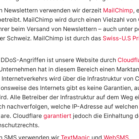
n Newslettern verwenden wir derzeit
MailChimp
, 
etreibt. MailChimp wird durch einen Vielzahl von
hrer beim Versand von Newslettern – auch unter p
der Schweiz. MailChimp ist durch das
Swiss-U.S Pr
 DDoS-Angriffen ist unsere Website durch
Cloudfl
nternehmen hat in diesem Bereich einen Marktant
 Internetverkehrs wird über die Infrastruktur von C
onsweise des Internets gibt es keine Garantien, 
rd. Alle Betreiber der Infrastruktur auf dem Weg 
ch nachverfolgen, welche IP-Adresse auf welchen S
lare. Cloudflare
garantiert
jedoch die Einhaltung 
schutzrechts.
on SMS verwenden wir
TextMagic
und
WebSMS
.