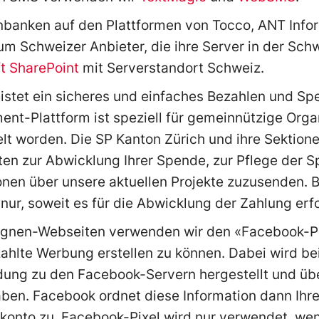
nbanken auf den Plattformen von Tocco, ANT Infor
um Schweizer Anbieter, die ihre Server in der Sc
t SharePoint
mit Serverstandort Schweiz.
stet ein sicheres und einfaches Bezahlen und Spe
ment-Plattform ist speziell für gemeinnützige Org
elt worden. Die SP Kanton Zürich und ihre Sektion
aten zur Abwicklung Ihrer Spende, zur Pflege der
nen über unsere aktuellen Projekte zuzusenden. Bet
nur, soweit es für die Abwicklung der Zahlung erfor
agnen-Webseiten verwenden wir den «Facebook-Pi
zahlte Werbung erstellen zu können. Dabei wird b
dung zu den Facebook-Servern hergestellt und übe
ben. Facebook ordnet diese Information dann Ihr
onto zu. Facebook-Pixel wird nur verwendet, we