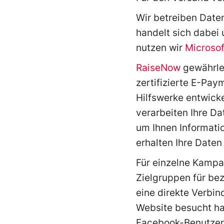
Wir betreiben Date
handelt sich dabei 
nutzen wir
Microsof
RaiseNow
gewährlei
zertifizierte E-Pay
Hilfswerke entwick
verarbeiten Ihre D
um Ihnen Informatio
erhalten Ihre Daten 
Für einzelne Kamp
Zielgruppen für be
eine direkte Verbin
Website besucht ha
Facebook-Benutzerk