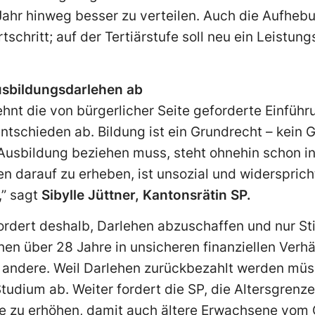
Jahr hinweg besser zu verteilen. Auch die Aufhe
tschritt; auf der Tertiärstufe soll neu ein Leistu
usbildungsdarlehen ab
ehnt die von bürgerlicher Seite geforderte Einführ
tschieden ab. Bildung ist ein Grundrecht – kein 
 Ausbildung beziehen muss, steht ohnehin schon in
sen darauf zu erheben, ist unsozial und widerspr
,” sagt
Sibylle Jüttner, Kantonsrätin SP.
ordert deshalb, Darlehen abzuschaffen und nur St
en über 28 Jahre in unsicheren finanziellen Verhä
andere. Weil Darlehen zurückbezahlt werden müsse
dium ab. Weiter fordert die SP, die Altersgrenze
re zu erhöhen, damit auch ältere Erwachsene vom