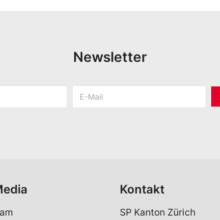
Newsletter
E
-
M
a
i
l
*
Media
Kontakt
ram
SP Kanton Zürich