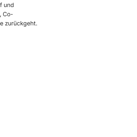
uf und
, Co-
ge zurückgeht.