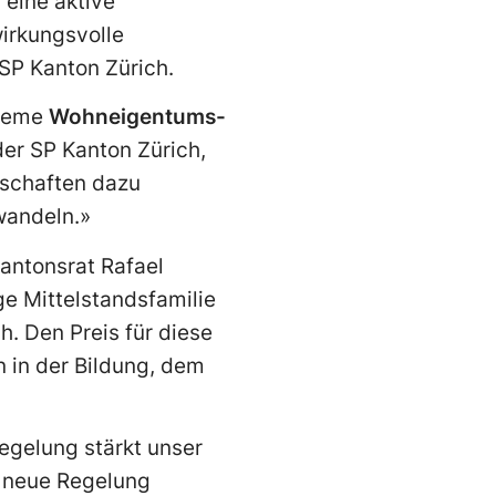
 eine aktive
wirkungsvolle
 SP Kanton Zürich.
treme
Wohneigentums-
der SP Kanton Zürich,
nschaften dazu
wandeln.»
Kantonsrat Rafael
ge Mittelstandsfamilie
h. Den Preis für diese
 in der Bildung, dem
Regelung stärkt unser
e neue Regelung