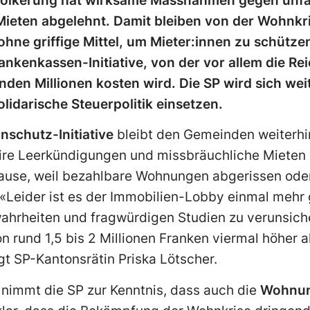
völkerung hat wirksame Massnahmen gegen unfa
ieten abgelehnt. Damit bleiben von der Wohnkri
ne griffige Mittel, um Mieter:innen zu schützen
nkenkassen-Initiative, von der vor allem die Rei
den Millionen kosten wird. Die SP wird sich wei
idarische Steuerpolitik einsetzen.
schutz-Initiative
bleibt den Gemeinden weiterhin
ire Leerkündigungen und missbräuchliche Mieten
uhause, weil bezahlbare Wohnungen abgerissen od
«Leider ist es der Immobilien-Lobby einmal mehr 
ahrheiten und fragwürdigen Studien zu verunsich
und 1,5 bis 2 Millionen Franken viermal höher al
gt SP-Kantonsrätin Priska Lötscher.
nimmt die SP zur Kenntnis, dass auch die
Wohnung