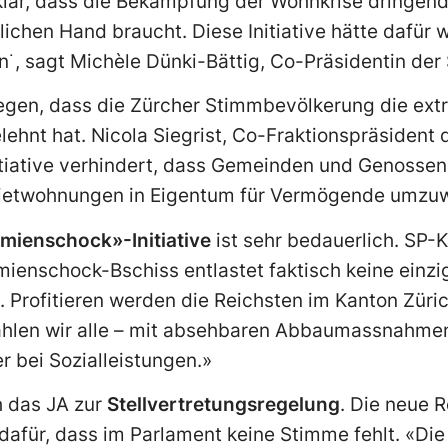
 klar, dass die Bekämpfung der Wohnkrise dringend
lichen Hand braucht. Diese Initiative hätte dafür 
˙, sagt Michèle Dünki-Bättig, Co-Präsidentin der
agegen, dass die Zürcher Stimmbevölkerung die ex
ehnt hat. Nicola Siegrist, Co-Fraktionspräsident 
nitiative verhindert, dass Gemeinden und Genosse
etwohnungen in Eigentum für Vermögende umzu
mienschock»-Initiative
ist sehr bedauerlich. SP-
mienschock-Bschiss entlastet faktisch keine einzi
 Profitieren werden die Reichsten im Kanton Züric
hlen wir alle – mit absehbaren Abbaumassnahmen
 bei Sozialleistungen.»
h das JA zur
Stellvertretungsregelung
. Die neue 
dafür, dass im Parlament keine Stimme fehlt. «Di