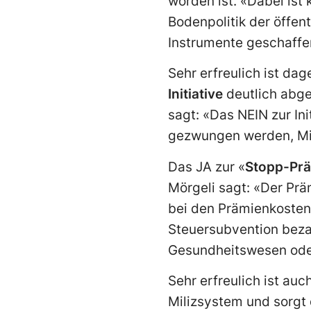
worden ist. «Dabei ist
Bodenpolitik der öffent
Instrumente geschaffen
Sehr erfreulich ist d
Initiative
deutlich abgel
sagt: «Das NEIN zur I
gezwungen werden, Mi
Das JA zur «
Stopp-Prä
Mörgeli sagt: «Der Prä
bei den Prämienkosten.
Steuersubvention beza
Gesundheitswesen oder
Sehr erfreulich ist auc
Milizsystem und sorgt 