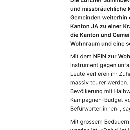
Die Zürcher Stimmbe
und missbräuchliche M
Gemeinden weiterhin oh
Kanton JA zu einer Kra
die Kanton und Gemein
Wohnraum und eine sol
Mit dem
NEIN zur Wohn
Instrument gegen unfa
Leute verlieren ihr Z
massiv teurer werden. 
Bevölkerung mit Halbw
Kampagnen-Budget von r
Befürworter:innen», sa
Mit grossem Bedauern 